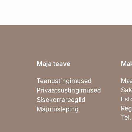
Maja teave
Ma
Teenustingimused
Maa
Sak
Privaatsustingimused
Est
Sisekorrareeglid
Reg
Majutusleping
Tel