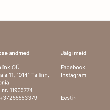
kse andmed
Jälgi meid
link OÜ
Facebook
ala 11, 10141 Tallinn,
Instagram
onia
 nr. 11935774
.+37255553379
Eesti