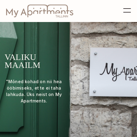
VALIKU
MAAILM
"Mõned kohad on nii hea
ööbimiseks, et te ei taha
lahkuda. Üks neist on My
Apartments.