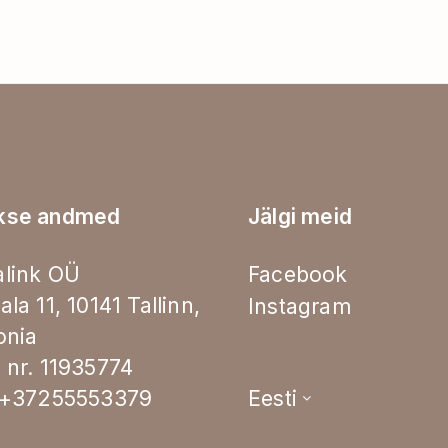
kse andmed
Jälgi meid
link OÜ
Facebook
ala 11, 10141 Tallinn,
Instagram
onia
 nr. 11935774
.+37255553379
Eesti