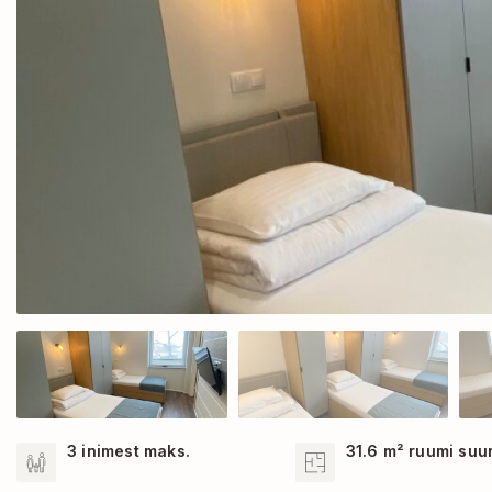
3 inimest maks.
31.6 m² ruumi suu