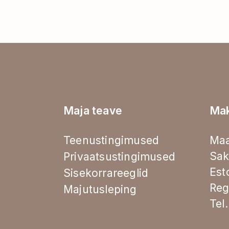
Maja teave
Ma
Teenustingimused
Maa
Sak
Privaatsustingimused
Est
Sisekorrareeglid
Reg
Majutusleping
Tel