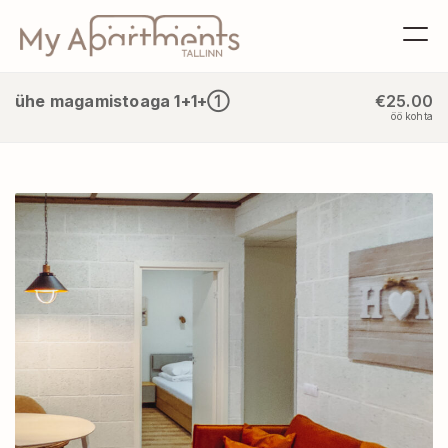
ühe magamistoaga 1+1+①
€25.00
öö kohta