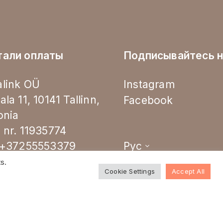
тали оплаты
Подписывайтесь н
link OÜ
Instagram
ala 11, 10141 Tallinn,
Facebook
onia
 nr. 11935774
.+37255553379
Рус
s.
Cookie Settings
Accept All